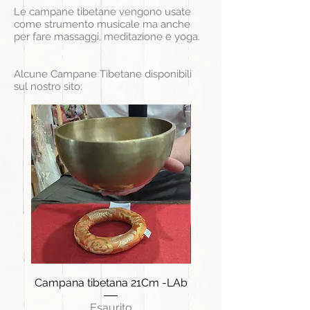
Le campane tibetane vengono usate
come strumento musicale ma anche
per fare
massaggi
,
meditazione
e
yoga
.
Alcune Campane Tibetane disponibili
sul nostro sito:
Campana tibetana 21Cm -LAb
Campana tibetana 19C
Esaurito