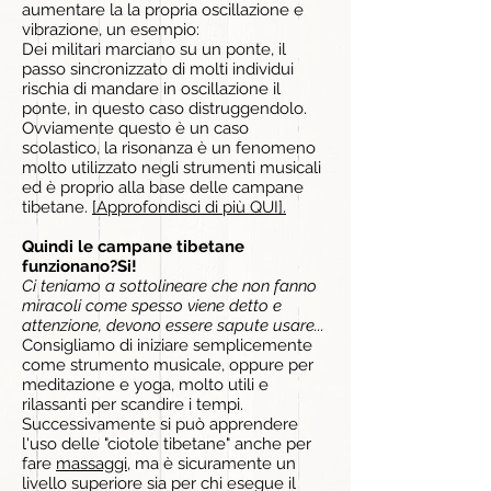
aumentare la la propria oscillazione e
vibrazione, un esempio:
Dei militari marciano su un ponte, il
passo sincronizzato di molti individui
rischia di mandare in oscillazione il
ponte, in questo caso distruggendolo.
Ovviamente questo è un caso
scolastico, la risonanza è un fenomeno
molto utilizzato negli strumenti musicali
ed è proprio alla base delle campane
tibetane.
[Approfondisci di più QUI].
Quindi le campane tibetane
funzionano?Si!
Ci teniamo a sottolineare che non fanno
miracoli come spesso viene detto e
attenzione, devono essere sapute usare...
Consigliamo di iniziare semplicemente
come strumento musicale, oppure per
meditazione e yoga, molto utili e
rilassanti per scandire i tempi.
Successivamente si può apprendere
l'uso delle "ciotole tibetane" anche per
fare
massaggi
, ma è sicuramente un
livello superiore sia per chi esegue il