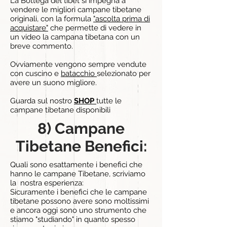
La Bottega del tibet si impegna a
vendere
le migliori campane tibetane
originali
, con la formula
"ascolta prima di
acquistare"
che permette di vedere in
un video la campana tibetana con un
breve commento.
Ovviamente vengono sempre vendute
con cuscino e
batacchio
selezionato per
avere un suono migliore.
Guarda sul nostro
SHOP
tutte le
campane tibetane disponibili
8) Campane
Tibetane Benefici:
Quali sono esattamente i benefici che
hanno le campane Tibetane, scriviamo
la nostra esperienza:
Sicuramente i benefici che le campane
tibetane possono avere sono moltissimi
e ancora oggi sono uno strumento che
stiamo "studiando" in quanto spesso