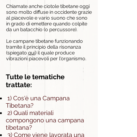
Chiamate anche
ciotole tibetan
e oggi
sono molto diffuse in occidente grazie
al piacevole e vario suono che sono
in grado di emettere quando colpite
da un
batacchio
(o percussore).
Le campane tibetane funzionando
tramite il principio della risonanza
(spiegato
qui
) il quale produce
vibrazioni piacevoli per l'organismo.
Tutte le tematiche
trattate:
1) Cos'è una Campana
Tibetana?
2) Quali materiali
compongono una campana
tibetana?
3) Come viene lavorata una