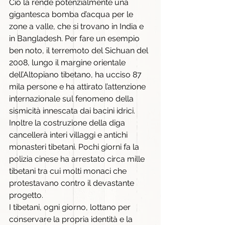
Ciò la rende potenzialmente una 
gigantesca bomba d’acqua per le 
zone a valle, che si trovano in India e 
in Bangladesh. Per fare un esempio 
ben noto, il terremoto del Sichuan del 
2008, lungo il margine orientale 
dell’Altopiano tibetano, ha ucciso 87 
mila persone e ha attirato l’attenzione 
internazionale sul fenomeno della 
sismicità innescata dai bacini idrici.  
Inoltre la costruzione della diga 
cancellerà interi villaggi e antichi 
monasteri tibetani. Pochi giorni fa la 
polizia cinese ha arrestato circa mille 
tibetani tra cui molti monaci che 
protestavano contro il devastante 
progetto.
I tibetani, ogni giorno, lottano per 
conservare la propria identità e la 