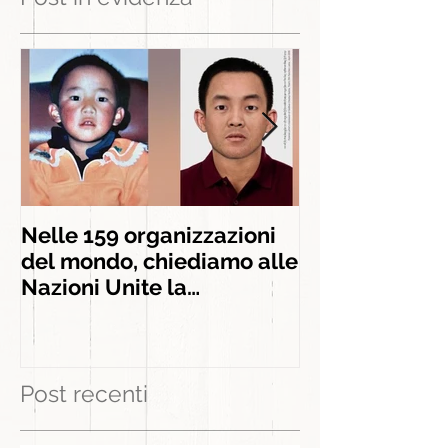
Nelle 159 organizzazioni
INSIEME AGLI
del mondo, chiediamo alle
INSEGNAMEN
Nazioni Unite la
liberazione di Panchen
Lama
Post recenti