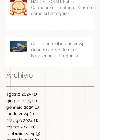
HAPPY LOSAR: Felice
Capodanno Tibetano - Cos'è e
come si festeggia?
Calendario Tibetano 2024 -
Quando appendere le
Bandierine di Preghiera
Archivio
agosto 2025
(1)
1 post
giugno 2025
(1)
1 post
gennaio 2025
(1)
1 post
luglio 2024
(1)
1 post
maggio 2024
(1)
1 post
marzo 2024
(1)
1 post
febbraio 2024
(3)
3 post
gennaio 2024
(1)
1 post