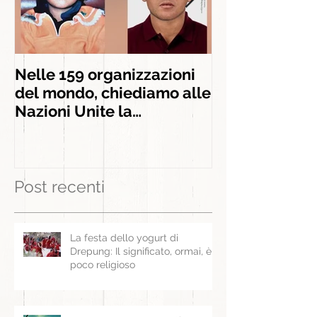
Nelle 159 organizzazioni
INSIEME AGLI
del mondo, chiediamo alle
INSEGNAMEN
Nazioni Unite la
liberazione di Panchen
Lama
Post recenti
La festa dello yogurt di
Drepung: Il significato, ormai, è
poco religioso