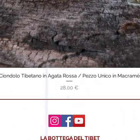
Ciondolo Tibetano in Agata Rossa / Pezzo Unico in Macramè
Vista rapida
Prezzo
28,00 €
LA BOTTEGA DEL TIBET