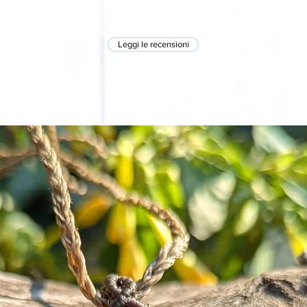
Leggi le recensioni