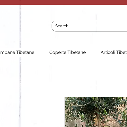
mpane Tibetane
Coperte Tibetane
Articoli Tibe