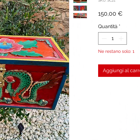
SKU: SC21
Prezz
150,00 €
Quantità
*
Ne restano solo: 1
Aggiungi al carr