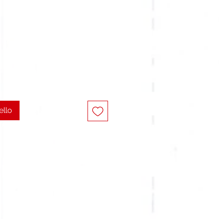
o
ello