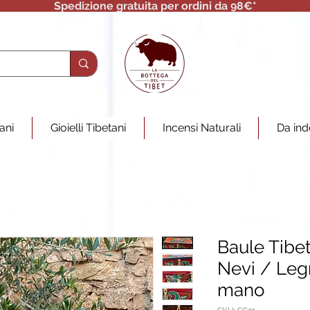
Spedizione gratuita per ordini da 98€*
tani
Gioielli Tibetani
Incensi Naturali
Da ind
Baule Tibe
Nevi / Legn
mano