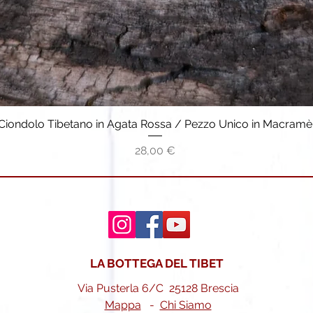
Ciondolo Tibetano in Agata Rossa / Pezzo Unico in Macramè
Vista rapida
Prezzo
28,00 €
LA BOTTEGA DEL TIBET
Via Pusterla 6/C 25128 Brescia
Mappa
-
Chi Siamo