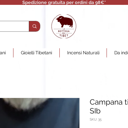
Spedizione gratuita per ordini da 98€*
tani
Gioielli Tibetani
Incensi Naturali
Da ind
Campana t
SIb
SKU: 35