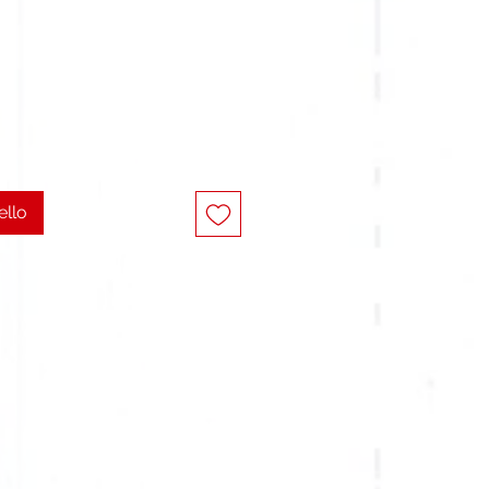
o
ello