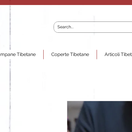
mpane Tibetane
Coperte Tibetane
Articoli Tibe