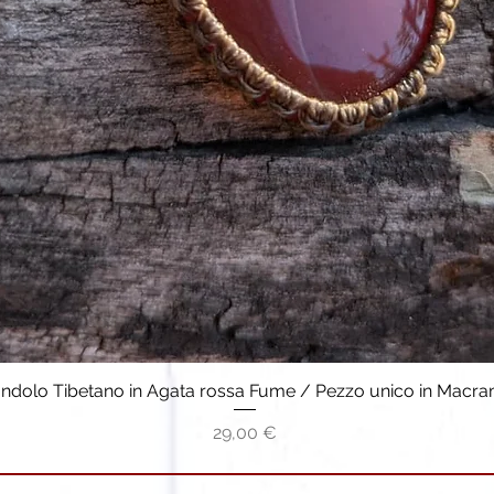
ondolo Tibetano in Agata rossa Fume / Pezzo unico in Macr
Vista rapida
Prezzo
29,00 €