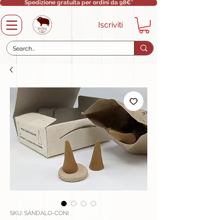
Spedizione gratuita per ordini da 98€*
Iscriviti
SKU: SANDALO-CONI