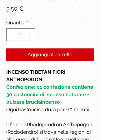
Prezzo
5,50 €
Quantità
*
Aggiungi al carrello
INCENSO TIBETAN FIORI
ANTHOPOGON
Confezione: 01 confezione contiene
30 bastoncini di incenso naturale +
01 base bruciaincenso
Ogni bastoncino dura per 60 minutii
Il fiore di Rhodopendron Anthopogon
(Rododendro) si trova nelle regioni di
alta quota di Tibet e Nepal nella zona