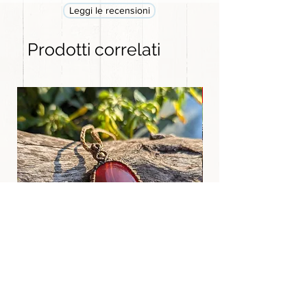
Leggi le recensioni
Prodotti correlati
GRANDE
Ciondolo Tibetano in Agata rossa
Dzi Tibetano 9 occh