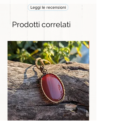
Leggi le recensioni
Prodotti correlati
GRANDE
Ciondolo Tibetano in Agata rossa
Dzi Tibetano 9 occh