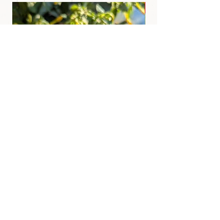
GRANDE
Ciondolo Tibetano in Agata rossa
Dzi Tibetano 9 occh
Fume / Pezzo unico in Macramè
Prezzo
29,00 €