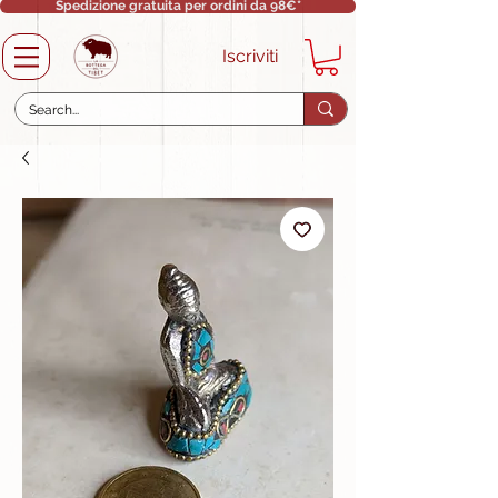
Spedizione gratuita per ordini da 98€*
Iscriviti