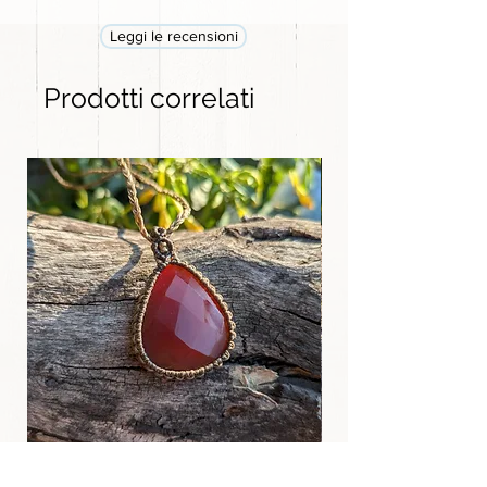
Leggi le recensioni
Prodotti correlati
Ciondolo Tibetano in Agata Rossa /
Ciondolo Tibetano 