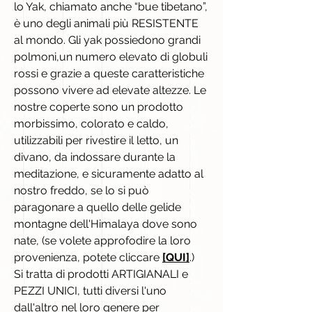
lo Yak, chiamato anche “bue tibetano”,
è uno degli animali più RESISTENTE
al mondo. Gli yak possiedono grandi
polmoni,un numero elevato di globuli
rossi e grazie a queste caratteristiche
possono vivere ad elevate altezze. Le
nostre coperte sono un prodotto
morbissimo, colorato e caldo,
utilizzabili per rivestire il letto, un
divano, da indossare durante la
meditazione, e sicuramente adatto al
nostro freddo, se lo si può
paragonare a quello delle gelide
montagne dell'Himalaya dove sono
nate, (se volete approfodire la loro
provenienza, potete cliccare
[QUI]
.)
Si tratta di prodotti ARTIGIANALI e
PEZZI UNICI, tutti diversi l'uno
dall'altro nel loro genere per