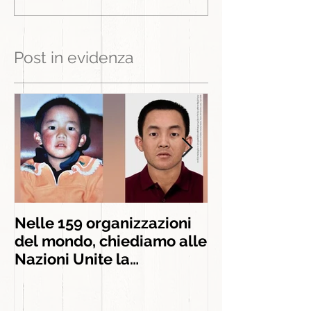
Post in evidenza
Nelle 159 organizzazioni
INSIEME AGLI
del mondo, chiediamo alle
INSEGNAMEN
Nazioni Unite la
liberazione di Panchen
Lama