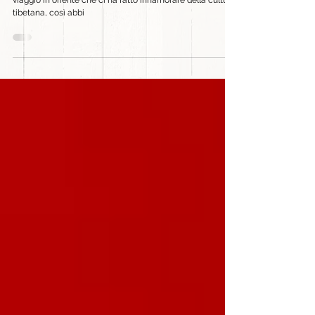
Il Tibet è il nostro punto di partenza, siamo nati grazie un
viaggio in oriente che ci ha fatto innamorare della cultura
tibetana, così abbi