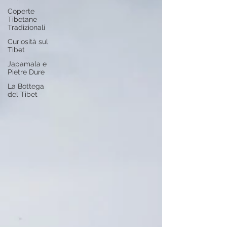
Coperte
Tibetane
Tradizionali
Curiosità sul
Tibet
Japamala e
Pietre Dure
La Bottega
del Tibet