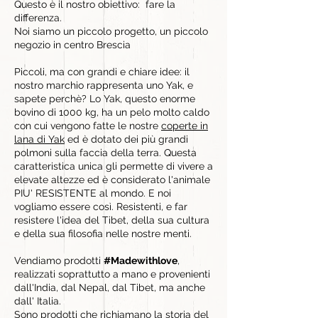
Questo è il nostro obiettivo: fare la
differenza.
Noi siamo un piccolo progetto, un piccolo
negozio in centro Brescia
Piccoli, ma con grandi e chiare idee: il
nostro marchio rappresenta uno Yak, e
sapete perchè? Lo Yak, questo enorme
bovino di 1000 kg, ha un pelo molto caldo
con cui vengono fatte le nostre
coperte in
lana di Yak
ed è dotato dei più grandi
polmoni sulla faccia della terra. Questa
caratteristica unica gli permette di vivere a
elevate altezze ed è considerato l'animale
PIU' RESISTENTE al mondo. E noi
vogliamo essere così. Resistenti, e far
resistere l'idea del Tibet, della sua cultura
e della sua filosofia nelle nostre menti.
Vendiamo prodotti
#Madewithlove
,
realizzati soprattutto a mano e provenienti
dall'India, dal Nepal, dal Tibet, ma anche
dall' Italia.
Sono
prodotti
che richiamano la storia del