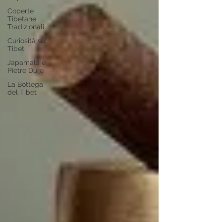
Coperte
Tibetane
Tradizionali
Curiosità sul
Tibet
Japamala e
Pietre Dure
La Bottega
del Tibet