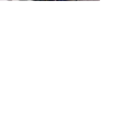
Campane tibetane, storia -
provenienza di uno
strumento
Campane Tibetane, la loro storia. Da dove provengono e
quali sono le origini di questo spettacolare strumento?
Sicuramente è difficile...