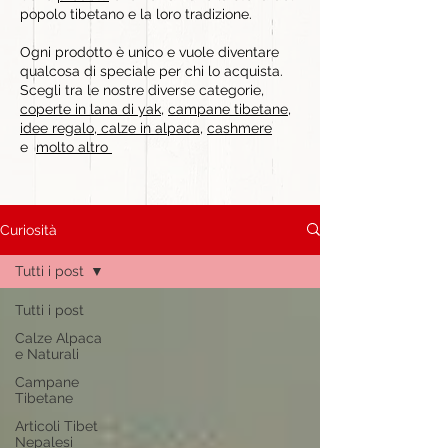
popolo tibetano e la loro tradizione.
Ogni prodotto è unico e vuole diventare
qualcosa di speciale per chi lo acquista.
Scegli tra le nostre diverse categorie,
coperte in lana di yak
,
campane tibetane
,
idee regalo
,
calze in alpaca
,
cashmere
e
molto altro
Curiosità
Tutti i post
Tutti i post
Calze Alpaca
e Naturali
Campane
Tibetane
Articoli Tibet
Nepalesi