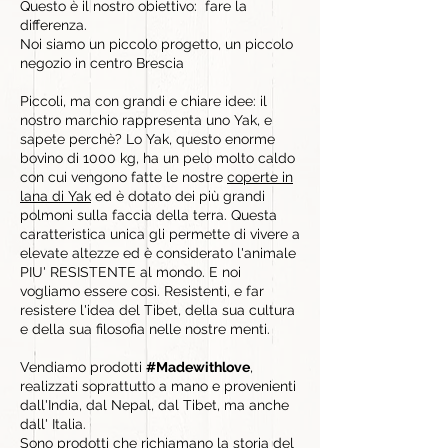
Questo è il nostro obiettivo: fare la
differenza.
Noi siamo un piccolo progetto, un piccolo
negozio in centro Brescia
Piccoli, ma con grandi e chiare idee: il
nostro marchio rappresenta uno Yak, e
sapete perchè? Lo Yak, questo enorme
bovino di 1000 kg, ha un pelo molto caldo
con cui vengono fatte le nostre
coperte in
lana di Yak
ed è dotato dei più grandi
polmoni sulla faccia della terra. Questa
caratteristica unica gli permette di vivere a
elevate altezze ed è considerato l'animale
PIU' RESISTENTE al mondo. E noi
vogliamo essere così. Resistenti, e far
resistere l'idea del Tibet, della sua cultura
e della sua filosofia nelle nostre menti.
Vendiamo prodotti
#Madewithlove
,
realizzati soprattutto a mano e provenienti
dall'India, dal Nepal, dal Tibet, ma anche
dall' Italia.
Sono
prodotti
che richiamano la storia del