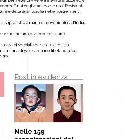
ca gli permette di vivere a elevate altezze ed è
ondo. E noi vogliamo essere così. Resistenti,
ltura e della sua filosofia nelle nostre menti.
zati soprattutto a mano e provenienti dall'India,
opolo tibetano e la loro tradizione.
lcosa di speciale per chi lo acquista.
te in lana di yak
,
campane tibetane
,
idee
altro
Post in evidenza
Nelle 159
INSIEME AGLI