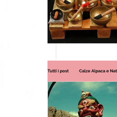
Tutti i post
Calze Alpaca e Nat
Articoli Tibet Nepalesi
C
Japamala e Pietre Dure