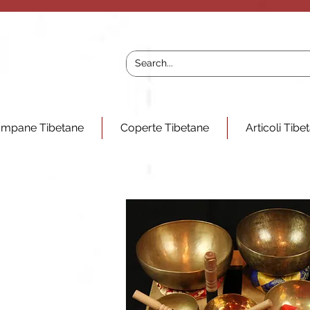
mpane Tibetane
Coperte Tibetane
Articoli Tibe