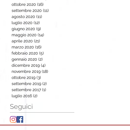
ottobre 2020
(16)
16 post
settembre 2020
(11)
11 post
agosto 2020
(11)
11 post
luglio 2020
(12)
12 post
giugno 2020
(9)
9 post
maggio 2020
(14)
14 post
aprile 2020
(21)
21 post
marzo 2020
(16)
16 post
febbraio 2020
(5)
5 post
gennaio 2020
(2)
2 post
dicembre 2019
(4)
4 post
novembre 2019
(18)
18 post
ottobre 2019
(3)
3 post
settembre 2019
(2)
2 post
settembre 2017
(1)
1 post
luglio 2016
(2)
2 post
Seguici