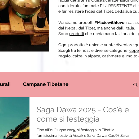
faccia della terra. Questa caratteristica uni
considerato l'animale PIU' RESISTENTE al m
e far resistere l'idea del Tibet, della sua cu
Vendiamo prodotti
#Madewithlove
, realiz
dal Nepal, dal Tibet, ma anche dall' Italia.
Sono
prodotti
che richiamano la storia del p
Ogni prodotto è unico e vuole diventare qua
Scegli tra le nostre diverse categorie,
coper
regalo
,
calze in alpaca
,
cashmere
e
molto 
urali
Campane Tibetane
Saga Dawa 2025 - Cos'è e
operte Tibetane Tradizionali
Curiosità sul Tibet
come si festeggia
Fino all'11 Giugno 2025, si festeggia in Tibet la
La Bottega del Tibet
famisissima festività Vesak e Saka Dawa. Cos'è? Saka