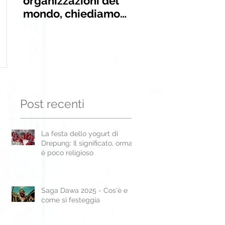
organizzazioni del
INSEGNAMENTI
mondo, chiediamo
alle Nazioni Unite la
liberazione di
Panchen Lama
Post recenti
La festa dello yogurt di
Drepung: Il significato, ormai,
è poco religioso
Saga Dawa 2025 - Cos'è e
come si festeggia