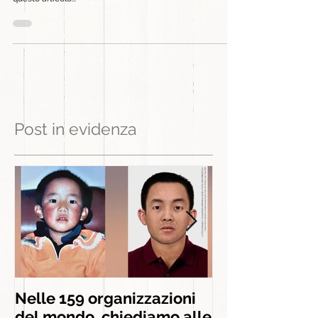
aiuta ad affrontare la nostra quotidianità al meglio. In
questo articolo...
Post in evidenza
Nelle 159 organizzazioni
INSIEME AGLI