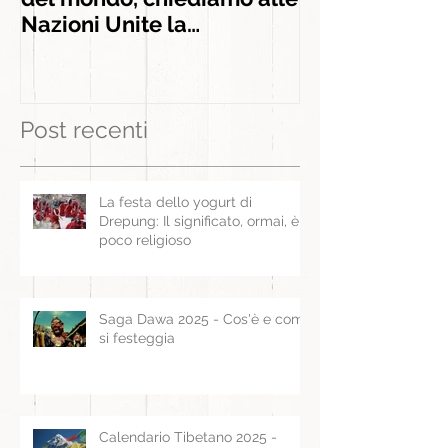
del mondo, chiediamo alle
INSEGNAMEN
Nazioni Unite la
liberazione di Panchen
Lama
Post recenti
La festa dello yogurt di
Drepung: Il significato, ormai, è
poco religioso
Saga Dawa 2025 - Cos'è e come
si festeggia