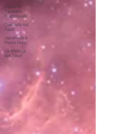
Coperte
Tibetane
Tradizionali
Curiosità sul
Tibet
Japamala e
Pietre Dure
La Bottega
del Tibet