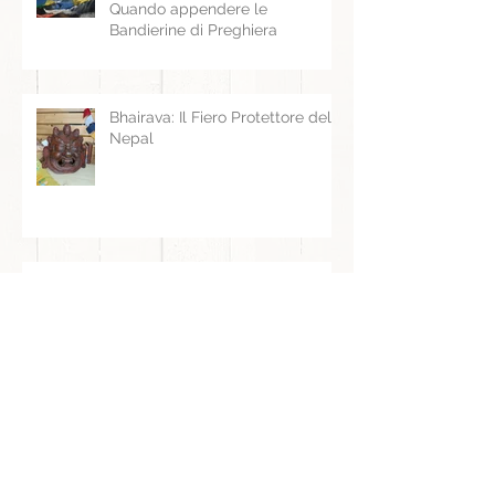
Calendario Tibetano 2025 -
Quando appendere le
Bandierine di Preghiera
Bhairava: Il Fiero Protettore del
Nepal
C'ERA UNA VOLTA IN BHUTAN -
Disponibile nelle principali città
Italiane
10 Marzo: 65 anni