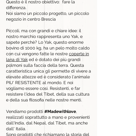
Questo è il nostro obiettivo: fare la
differenza.
Noi siamo un piccolo progetto, un piccolo
negozio in centro Brescia
Piccoli, ma con grandi e chiare idee: il
nostro marchio rappresenta uno Yak, e
sapete perchè? Lo Yak, questo enorme
bovino di 1000 kg, ha un pelo molto caldo
con cui vengono fatte le nostre
coperte in
lana di Yak
ed è dotato dei più grandi
polmoni sulla faccia della terra. Questa
caratteristica unica gli permette di vivere a
elevate altezze ed è considerato l'animale
PIU' RESISTENTE al mondo. E noi
vogliamo essere così. Resistenti, e far
resistere l'idea del Tibet, della sua cultura
e della sua filosofia nelle nostre menti.
Vendiamo prodotti
#Madewithlove
,
realizzati soprattutto a mano e provenienti
dall'India, dal Nepal, dal Tibet, ma anche
dall' Italia.
Sono
prodotti
che richiamano la storia del