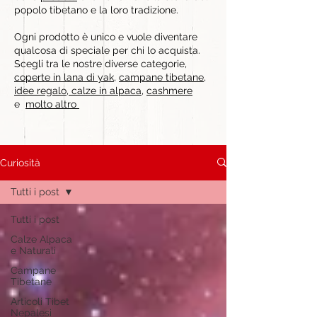
popolo tibetano e la loro tradizione.
Ogni prodotto è unico e vuole diventare
qualcosa di speciale per chi lo acquista.
Scegli tra le nostre diverse categorie,
coperte in lana di yak
,
campane tibetane
,
idee regalo
,
calze in alpaca
,
cashmere
e
molto altro
Curiosità
Tutti i post
Tutti i post
Calze Alpaca
e Naturali
Campane
Tibetane
Articoli Tibet
Nepalesi