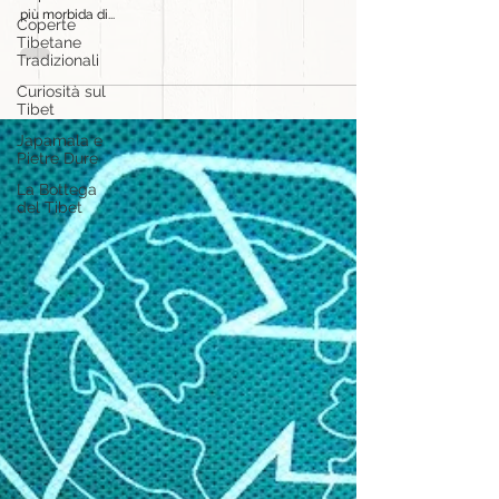
più morbida di...
Coperte
Tibetane
Tradizionali
Curiosità sul
Tibet
Japamala e
Pietre Dure
La Bottega
del Tibet