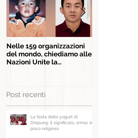
Nelle 159 organizzazioni
INSIEME AGLI
del mondo, chiediamo alle
INSEGNAMEN
Nazioni Unite la
liberazione di Panchen
Lama
Post recenti
La festa dello yogurt di