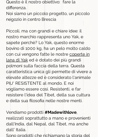
Questo è il nostro obiettivo: fare la
differenza.
Noi siamo un piccolo progetto, un piccolo
negozio in centro Brescia
Piccoli, ma con grandi e chiare idee: il
nostro marchio rappresenta uno Yak, e
sapete perchè? Lo Yak, questo enorme
bovino di 1000 kg, ha un pelo molto caldo
con cui vengono fatte le nostre
coperte in
lana di Yak
ed è dotato dei più grandi
polmoni sulla faccia della terra. Questa
caratteristica unica gli permette di vivere a
elevate altezze ed è considerato l'animale
PIU' RESISTENTE al mondo. E noi
vogliamo essere così. Resistenti, e far
resistere l'idea del Tibet, della sua cultura
e della sua filosofia nelle nostre menti.
Vendiamo prodotti
#Madewithlove
,
realizzati soprattutto a mano e provenienti
dall'India, dal Nepal, dal Tibet, ma anche
dall' Italia.
Sono
prodotti
che richiamano la storia del