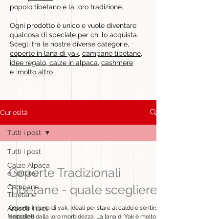
popolo tibetano e la loro tradizione.
Ogni prodotto è unico e vuole diventare
qualcosa di speciale per chi lo acquista.
Scegli tra le nostre diverse categorie,
coperte in lana di yak
,
campane tibetane
,
idee regalo
,
calze in alpaca
,
cashmere
e
molto altro
Curiosità
Tutti i post
Tutti i post
Calze Alpaca
Coperte Tradizionali
e Naturali
Tibetane - quale scegliere?
Campane
Tibetane
Articoli Tibet
Coperte in lana di yak, ideali per stare al caldo e sentirsi
Nepalesi
coccolati dalla loro morbidezza. La lana di Yak è molto