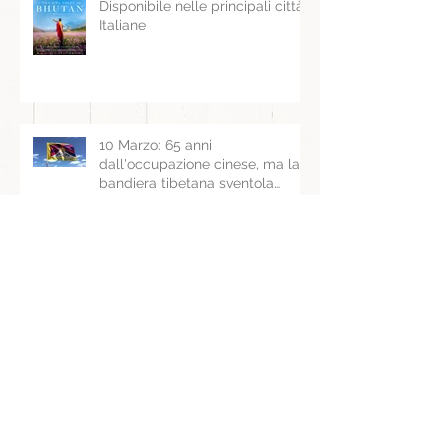
C'ERA UNA VOLTA IN BHUTAN -
Disponibile nelle principali città
Italiane
10 Marzo: 65 anni
dall'occupazione cinese, ma la
bandiera tibetana sventola
ancora
5 curiosità sul Capodanno
Tibetano Drago di Legno -
Happy Tibetan Losar!
L'anno del Drago di Legno -