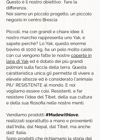
Questo è il nostro obiettivo: fare la
differenza.
Noi siamo un piccolo progetto, un piccolo
negozio in centro Brescia
Piccoli, ma con grandi e chiare idee: il
nostro marchio rappresenta uno Yak, e
sapete perchè? Lo Yak, questo enorme
bovino di 1000 kg, ha un pelo molto caldo
con cui vengono fatte le nostre
coperte in
lana di Yak
ed è dotato dei più grandi
polmoni sulla faccia della terra. Questa
caratteristica unica gli permette di vivere a
elevate altezze ed è considerato l'animale
PIU' RESISTENTE al mondo. E noi
vogliamo essere così. Resistenti, e far
resistere l'idea del Tibet, della sua cultura
e della sua filosofia nelle nostre menti.
Vendiamo prodotti
#Madewithlove
,
realizzati soprattutto a mano e provenienti
dall'India, dal Nepal, dal Tibet, ma anche
dall' Italia.
Sono
prodotti
che richiamano la storia del