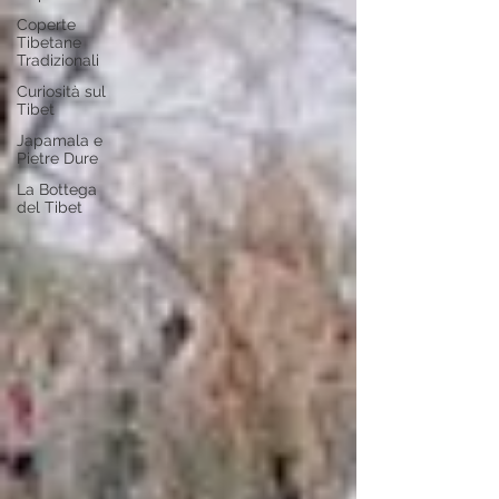
Coperte
Tibetane
Tradizionali
Curiosità sul
Tibet
Japamala e
Pietre Dure
La Bottega
del Tibet