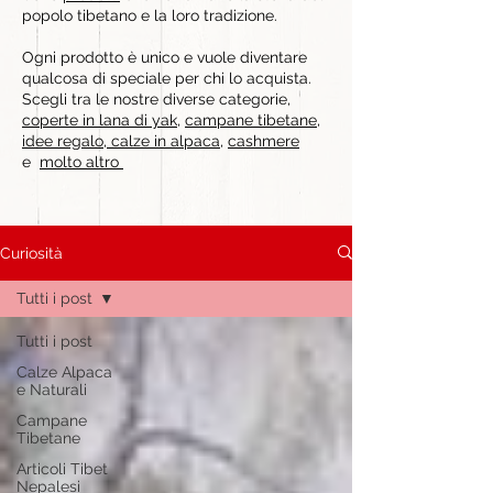
popolo tibetano e la loro tradizione.
Ogni prodotto è unico e vuole diventare
qualcosa di speciale per chi lo acquista.
Scegli tra le nostre diverse categorie,
coperte in lana di yak
,
campane tibetane
,
idee regalo
,
calze in alpaca
,
cashmere
e
molto altro
Curiosità
Tutti i post
Tutti i post
Calze Alpaca
e Naturali
Campane
Tibetane
Articoli Tibet
Nepalesi