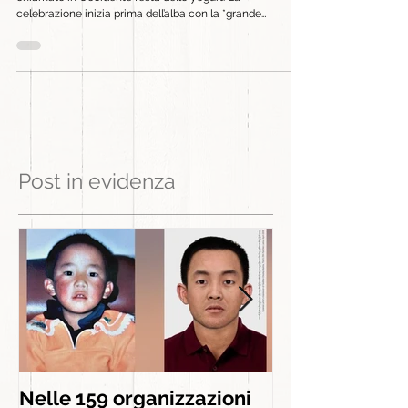
È il Sho‑ton, letteralmente “banchetto dello yogurt”,
chiamato in Occidente festa dello yogurt. La
celebrazione inizia prima dell’alba con la *grande
inaugurazione*: centinaia di monaci srotolano sulla
collina dietro il monastero una gigantesca *tangka*
(dipinto sacro) alta circa 30 metri e larga 20. Migliaia di
pellegrini accorrono per venerare l’immagine del Buddha (
... ricordiamo che le immagini di HH Dalai Lama sono
vietate ora in Tibet) – gettando sciarpe di seta bianca
Post in evidenza