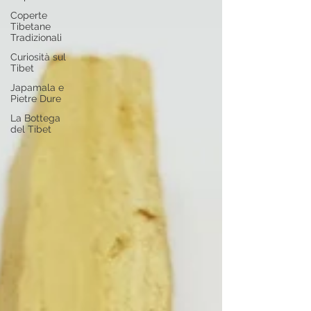
Coperte
Tibetane
Tradizionali
Curiosità sul
Tibet
Japamala e
Pietre Dure
La Bottega
del Tibet