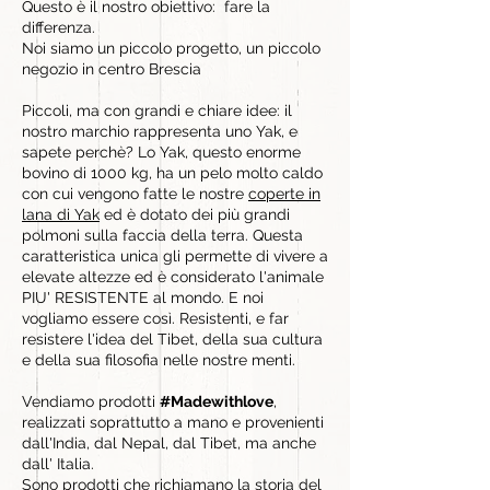
Questo è il nostro obiettivo: fare la
differenza.
Noi siamo un piccolo progetto, un piccolo
negozio in centro Brescia
Piccoli, ma con grandi e chiare idee: il
nostro marchio rappresenta uno Yak, e
sapete perchè? Lo Yak, questo enorme
bovino di 1000 kg, ha un pelo molto caldo
con cui vengono fatte le nostre
coperte in
lana di Yak
ed è dotato dei più grandi
polmoni sulla faccia della terra. Questa
caratteristica unica gli permette di vivere a
elevate altezze ed è considerato l'animale
PIU' RESISTENTE al mondo. E noi
vogliamo essere così. Resistenti, e far
resistere l'idea del Tibet, della sua cultura
e della sua filosofia nelle nostre menti.
Vendiamo prodotti
#Madewithlove
,
realizzati soprattutto a mano e provenienti
dall'India, dal Nepal, dal Tibet, ma anche
dall' Italia.
Sono
prodotti
che richiamano la storia del