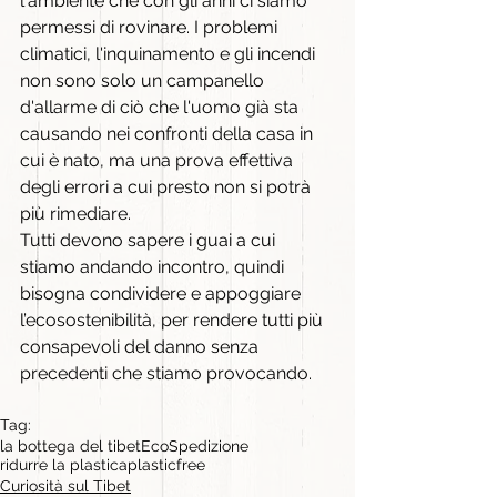
l'ambiente che con gli anni ci siamo 
permessi di rovinare. I problemi 
climatici, l'inquinamento e gli incendi 
non sono solo un campanello 
d'allarme di ciò che l'uomo già sta 
causando nei confronti della casa in 
cui è nato, ma una prova effettiva 
degli errori a cui presto non si potrà 
più rimediare.
Tutti devono sapere i guai a cui 
stiamo andando incontro, quindi 
bisogna condividere e appoggiare 
l’ecosostenibilità, per rendere tutti più 
consapevoli del danno senza 
precedenti che stiamo provocando.
Tag:
la bottega del tibet
EcoSpedizione
ridurre la plastica
plasticfree
Curiosità sul Tibet