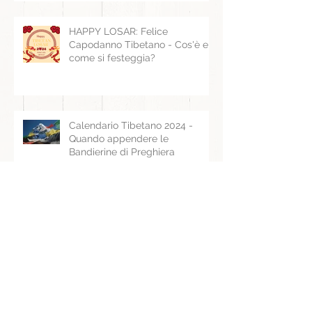
HAPPY LOSAR: Felice
Capodanno Tibetano - Cos'è e
come si festeggia?
Calendario Tibetano 2024 -
Quando appendere le
Bandierine di Preghiera
Archivio
agosto 2025
(1)
1 post
giugno 2025
(1)
1 post
gennaio 2025
(1)
1 post
luglio 2024
(1)
1 post
maggio 2024
(1)
1 post
marzo 2024
(1)
1 post