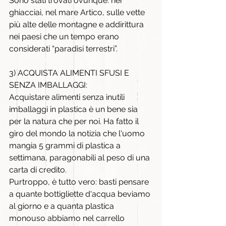
Sono stati trovati ovunque: nei 
ghiacciai, nel mare Artico, sulle vette 
più alte delle montagne e addirittura 
nei paesi che un tempo erano 
considerati “paradisi terrestri”.
3) ACQUISTA ALIMENTI SFUSI E 
SENZA IMBALLAGGI:
Acquistare alimenti senza inutili 
imballaggi in plastica è un bene sia 
per la natura che per noi. Ha fatto il 
giro del mondo la notizia che l'uomo 
mangia 5 grammi di plastica a 
settimana, paragonabili al peso di una 
carta di credito.
Purtroppo, è tutto vero: basti pensare 
a quante bottigliette d'acqua beviamo 
al giorno e a quanta plastica 
monouso abbiamo nel carrello 