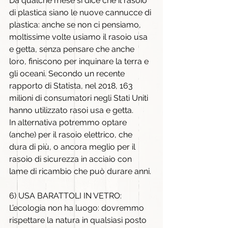
Da qualche mese si dice che il rasoio 
di plastica siano le nuove cannucce di 
plastica: anche se non ci pensiamo, 
moltissime volte usiamo il rasoio usa 
e getta, senza pensare che anche 
loro, finiscono per inquinare la terra e 
gli oceani. Secondo un recente 
rapporto di Statista, nel 2018, 163 
milioni di consumatori negli Stati Uniti 
hanno utilizzato rasoi usa e getta.
In alternativa potremmo optare 
(anche) per il rasoio elettrico, che 
dura di più, o ancora meglio per il 
rasoio di sicurezza in acciaio con 
lame di ricambio che può durare anni.
6) USA BARATTOLI IN VETRO:
L’ecologia non ha luogo: dovremmo 
rispettare la natura in qualsiasi posto 