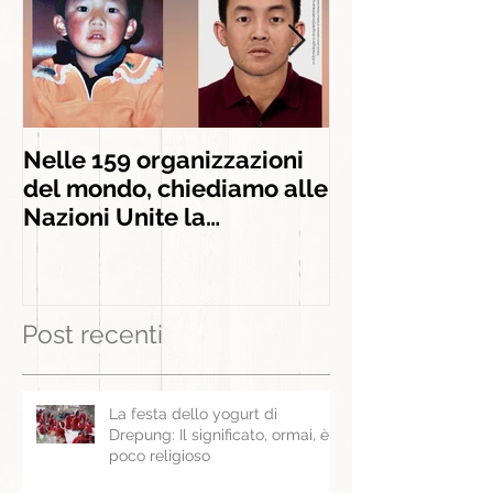
Nelle 159 organizzazioni
INSIEME AGLI
del mondo, chiediamo alle
INSEGNAMEN
Nazioni Unite la
liberazione di Panchen
Lama
Post recenti
La festa dello yogurt di
Drepung: Il significato, ormai, è
poco religioso