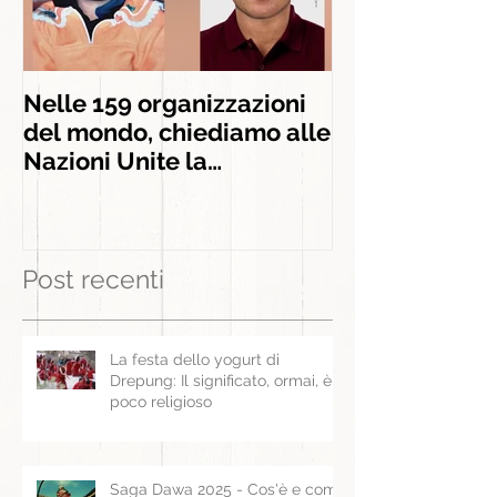
Nelle 159 organizzazioni
INSIEME AGLI
del mondo, chiediamo alle
INSEGNAMEN
Nazioni Unite la
liberazione di Panchen
Lama
Post recenti
La festa dello yogurt di
Drepung: Il significato, ormai, è
poco religioso
Saga Dawa 2025 - Cos'è e come