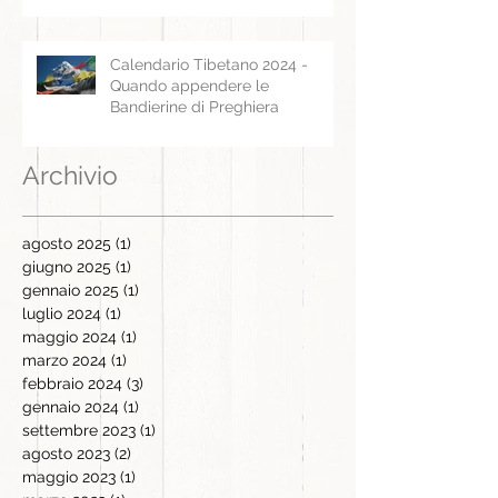
Calendario Tibetano 2024 -
Quando appendere le
Bandierine di Preghiera
Archivio
agosto 2025
(1)
1 post
giugno 2025
(1)
1 post
gennaio 2025
(1)
1 post
luglio 2024
(1)
1 post
maggio 2024
(1)
1 post
marzo 2024
(1)
1 post
febbraio 2024
(3)
3 post
gennaio 2024
(1)
1 post
settembre 2023
(1)
1 post
agosto 2023
(2)
2 post
maggio 2023
(1)
1 post