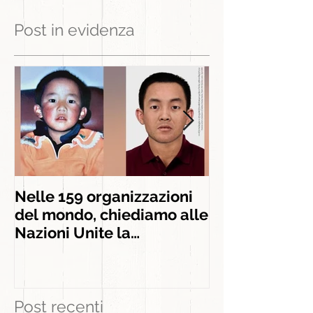
Post in evidenza
Nelle 159 organizzazioni
INSIEME AGLI
del mondo, chiediamo alle
INSEGNAMEN
Nazioni Unite la
liberazione di Panchen
Lama
Post recenti