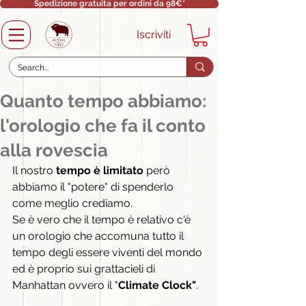
Spedizione gratuita per ordini da 98€*
Iscriviti
Quanto tempo abbiamo:
l'orologio che fa il conto
alla rovescia
Il nostro 
tempo è limitato
 però 
abbiamo il "potere" di spenderlo 
come meglio crediamo.
Se è vero che il tempo è relativo c'è 
un orologio che accomuna tutto il 
tempo degli essere viventi del mondo 
ed è proprio sui grattacieli di 
Manhattan ovvero il "
Climate Clock"
.