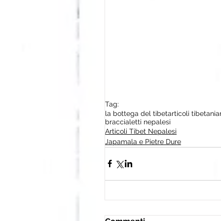
Tag:
la bottega del tibet
articoli tibetani
a
braccialetti nepalesi
Articoli Tibet Nepalesi
Japamala e Pietre Dure