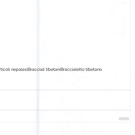
rticoli nepalesi
Bracciali tibetani
Braccialetto tibetano