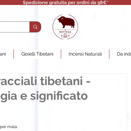
Spedizione gratuita per ordini da 98€*
tani
Gioielli Tibetani
Incensi Naturali
Da ind
cciali tibetani -
gia e significato
 per mala.