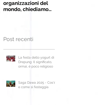
organizzazioni del
INSEGNAMENTI
mondo, chiediamo
alle Nazioni Unite la
liberazione di
Panchen Lama
Post recenti
La festa dello yogurt di
Drepung: Il significato,
ormai, è poco religioso
Saga Dawa 2025 - Cos'è
e come si festeggia