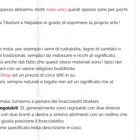
spesso abbiamo, molti 
sono unici 
quindi spesso sono per pochi 
i Tibetani e Nepalesi in grado di esprimere la propria arte !
dei mala, per esempio i semi di rudraksha, legno di sandalo o 
 e tradizionali, semplici da indossare e ricchi di significato...
 anche dal fatto che questi stessi materiali sono i tipici dei 
ani con un valore religioso buddhista.
 
Shop
 ad un prezzo di circa 16€ in su.
ioni, sempre naturali e legate non ad un significato ma al 
ala, torniamo a parlare dei braccialetti tibetani.
regolabili
, SI, generalmente sono regolabili con due diverse 
 con due tiranti a destra e sinistra altrimenti con un nodino che 
giusta posizione il braccialetto.
ene specificato nella descrizione in caso.