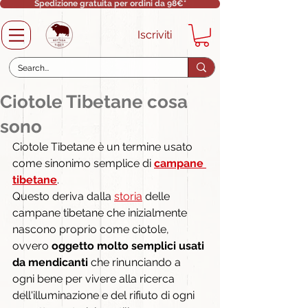
Spedizione gratuita per ordini da 98€*
Iscriviti
Ciotole Tibetane cosa
sono
Ciotole Tibetane è un termine usato 
come sinonimo semplice di 
campane 
tibetane
.
Questo deriva dalla 
storia
 delle 
campane tibetane che inizialmente 
nascono proprio come ciotole, 
ovvero 
oggetto molto semplici usati 
da mendicanti
 che rinunciando a 
ogni bene per vivere alla ricerca 
dell'illuminazione e del rifiuto di ogni 