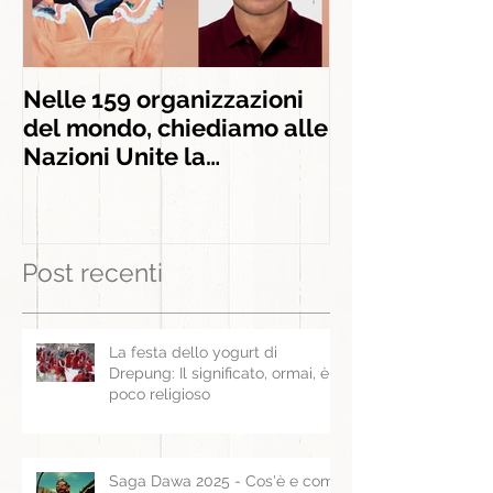
Nelle 159 organizzazioni
INSIEME AGLI
del mondo, chiediamo alle
INSEGNAMEN
Nazioni Unite la
liberazione di Panchen
Lama
Post recenti
La festa dello yogurt di
Drepung: Il significato, ormai, è
poco religioso
Saga Dawa 2025 - Cos'è e come